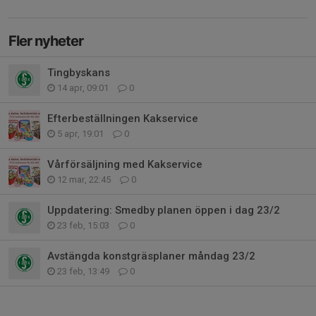
Fler nyheter
Tingbyskans
14 apr, 09:01
0
Efterbeställningen Kakservice
5 apr, 19:01
0
Vårförsäljning med Kakservice
12 mar, 22:45
0
Uppdatering: Smedby planen öppen i dag 23/2
23 feb, 15:03
0
Avstängda konstgräsplaner måndag 23/2
23 feb, 13:49
0