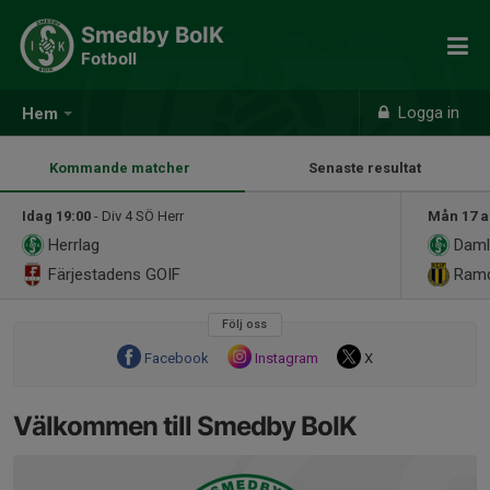
Smedby BoIK
Fotboll
Logga in
Hem
Kommande matcher
Senaste resultat
Idag 19:00
- Div 4 SÖ Herr
Mån 17 a
Herrlag
Daml
Färjestadens GOIF
Ramda
Följ oss
Facebook
Instagram
X
Välkommen till Smedby BoIK