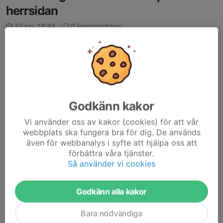
herrsidan
10 jun, 18:44
0 kommentarer
Efter nästa 4 år väljer Toni Kujundzic att sluta som huvudtränare
för herrlaget, samtidigt avslutar även Vedran Vuletic sitt jobb
som assisterande.
Damir Spahic, Dennis Forsnor och Dan Johansson tar över laget
tills vidare....
Läs mer
Godkänn kakor
Vi använder oss av kakor (cookies) för att vår
Fotbollsskolan
webbplats ska fungera bra för dig. De används
även för webbanalys i syfte att hjälpa oss att
Ingen fotbollsskola 2026
förbättra våra tjänster.
11 maj, 21:46
1 kommentar
Så använder vi cookies
I år kommer vi tyvärr inte att genomföra någon fotbollsskola.
Beslutet grundar sig i flera olika faktorer. Dels har vi haft brist på
Godkänn alla kakor
personal med möjlighet att planera och genomföra
verksamheten på det sätt vi önskar,...
Bara nödvändiga
Läs mer