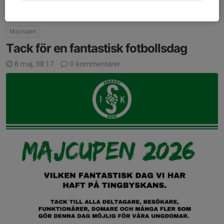
Majcupen
Tack för en fantastisk fotbollsdag
8 maj, 08:17
0 kommentarer