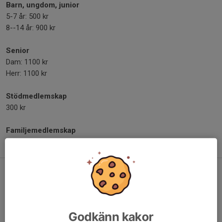
Barn, ungdom, junior
5-7 år: 500 kr
8--14 år: 900 kr
Senior
Dam: 1100 kr
Herr: 1100 kr
Stödmedlemskap
300 kr
Familjemedlemskap
1700 kr
När ska avgifterna betalas?
Befintliga medlemmar
får sin faktura i början av varje säsong,
oftast i februari. Vanligtvis har man 30 dagar på sig att
betala. Fakturan skickas via mejl men du kan även hitta den i
Godkänn kakor