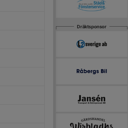
Dräktsponsor