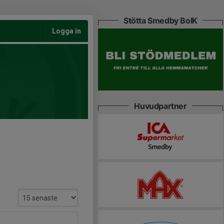
Stötta Smedby BoIK
Logga in
Huvudpartner