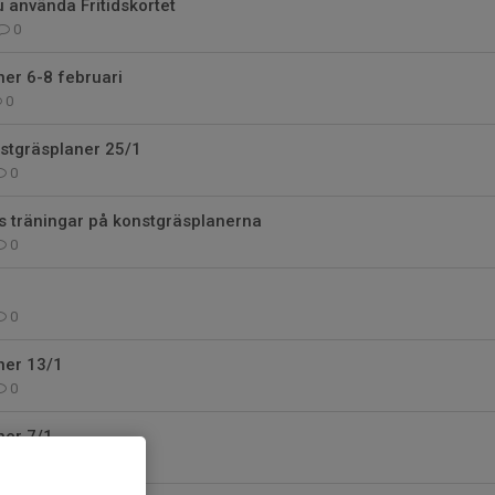
 använda Fritidskortet
0
er 6-8 februari
0
stgräsplaner 25/1
0
s träningar på konstgräsplanerna
0
0
ner 13/1
0
ner 7/1
0