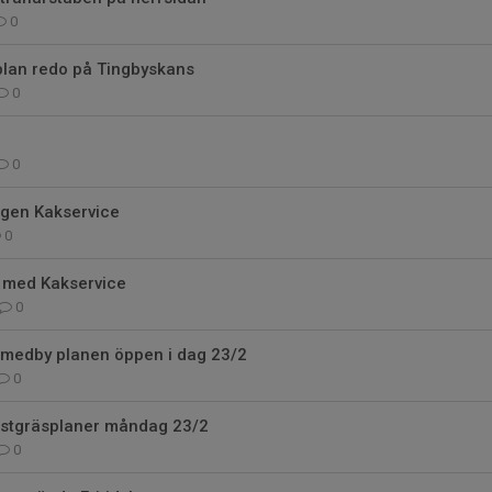
0
plan redo på Tingbyskans
0
0
ngen Kakservice
0
g med Kakservice
0
Smedby planen öppen i dag 23/2
0
stgräsplaner måndag 23/2
0