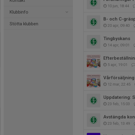
Kontakt
10 jun, 18:44
Klubbinfo
B- och C-gräs
Stötta klubben
20 apr, 09:40
Tingbyskans
14 apr, 09:01
Efterbeställni
5 apr, 19:01
Vårförsäljnin
12 mar, 22:45
Uppdatering: 
23 feb, 15:03
Avstängda kon
23 feb, 13:49