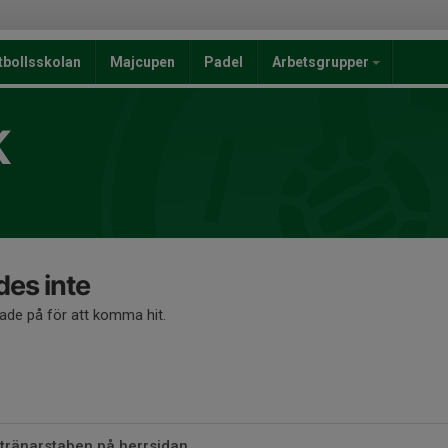
tbollsskolan
Majcupen
Padel
Arbetsgrupper
K
des inte
kade på för att komma hit.
 tränarstaben på herrsidan