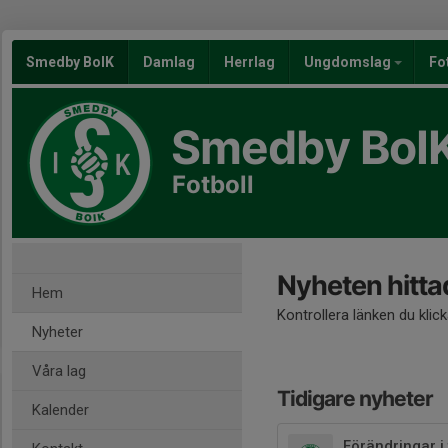
Smedby BoIK
Damlag
Herrlag
Ungdomslag
Fo
Smedby BoI
Fotboll
Nyheten hitta
Hem
Kontrollera länken du klic
Nyheter
Våra lag
Tidigare nyheter
Kalender
Förändringar i