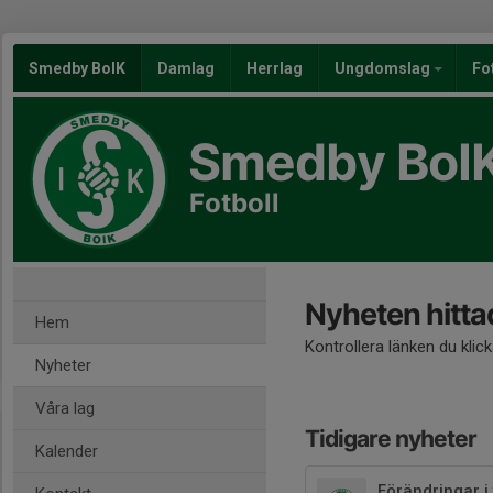
Smedby BoIK
Damlag
Herrlag
Ungdomslag
Fo
Smedby BoI
Fotboll
Nyheten hitta
Hem
Kontrollera länken du klic
Nyheter
Våra lag
Tidigare nyheter
Kalender
Förändringar i