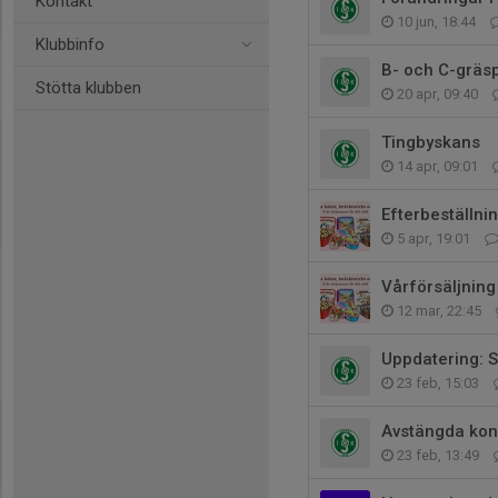
Kontakt
10 jun, 18:44
Klubbinfo
B- och C-gräs
Stötta klubben
20 apr, 09:40
Tingbyskans
14 apr, 09:01
Efterbeställni
5 apr, 19:01
Vårförsäljnin
12 mar, 22:45
Uppdatering: 
23 feb, 15:03
Avstängda kon
23 feb, 13:49