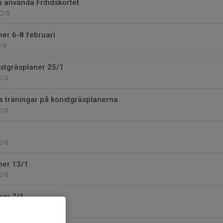
 använda Fritidskortet
0
er 6-8 februari
0
stgräsplaner 25/1
0
s träningar på konstgräsplanerna
0
0
ner 13/1
0
ner 7/1
0