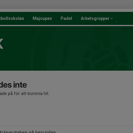
tbollsskolan
Majcupen
Padel
Arbetsgrupper
K
des inte
kade på för att komma hit.
 tränarstaben på herrsidan