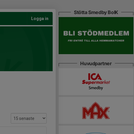
Stötta Smedby BoIK
Logga in
Huvudpartner