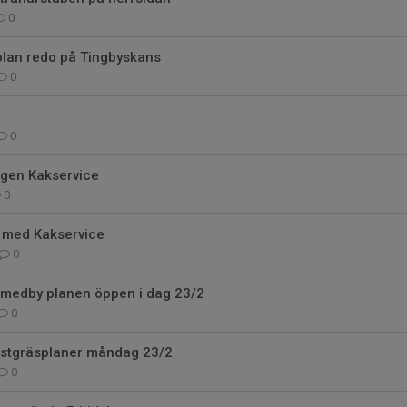
0
plan redo på Tingbyskans
0
0
ngen Kakservice
0
g med Kakservice
0
Smedby planen öppen i dag 23/2
0
stgräsplaner måndag 23/2
0