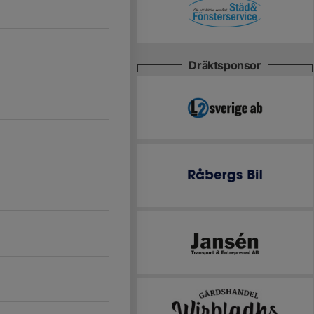
Dräktsponsor