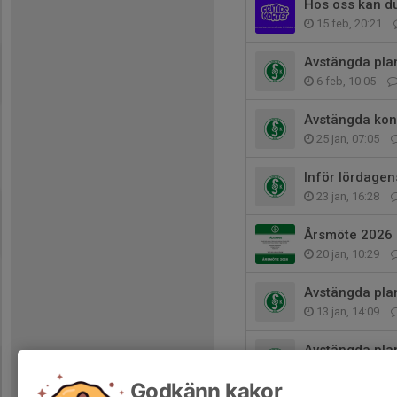
Hos oss kan du
15 feb, 20:21
Avstängda plan
6 feb, 10:05
Avstängda kon
25 jan, 07:05
Inför lördagen
23 jan, 16:28
Årsmöte 2026
20 jan, 10:29
Avstängda pla
13 jan, 14:09
Avstängda pla
7 jan, 13:00
Godkänn kakor