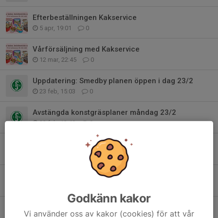
Efterbeställningen Kakservice
5 apr, 19:01
0
Vårförsäljning med Kakservice
12 mar, 22:45
0
Uppdatering: Smedby planen öppen i dag 23/2
23 feb, 15:03
0
Avstängda konstgräsplaner måndag 23/2
23 feb, 13:49
0
Hos oss kan du använda Fritidskortet
15 feb, 20:21
0
Avstängda planer 6-8 februari
6 feb, 10:05
0
Godkänn kakor
Avstängda konstgräsplaner 25/1
Vi använder oss av kakor (cookies) för att vår
25 jan, 07:05
0