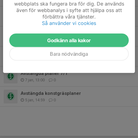
webbplats ska fungera bra för dig. De används
även för webbanalys i syfte att hjälpa oss att
Inför lördagens träningar på konstgräsplanerna
förbättra våra tjänster.
23 jan, 16:28
0
Så använder vi cookies
Årsmöte 2026
Godkänn alla kakor
20 jan, 10:29
0
Avstängda planer 13/1
Bara nödvändiga
13 jan, 14:09
0
Avstängda planer 7/1
7 jan, 13:00
0
Avstängda konstgräsplaner
5 jan, 14:59
0