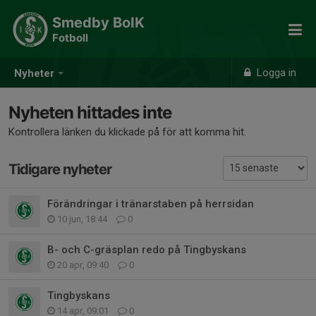
Smedby BoIK
Fotboll
Logga in
Nyheter
Nyheten hittades inte
Kontrollera länken du klickade på för att komma hit.
Tidigare nyheter
Förändringar i tränarstaben på herrsidan
10 jun, 18:44
0
B- och C-gräsplan redo på Tingbyskans
20 apr, 09:40
0
Tingbyskans
14 apr, 09:01
0