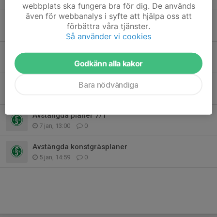
webbplats ska fungera bra för dig. De används
även för webbanalys i syfte att hjälpa oss att
Inför lördagens träningar på konstgräsplanerna
förbättra våra tjänster.
23 jan, 16:28
0
Så använder vi cookies
Årsmöte 2026
Godkänn alla kakor
20 jan, 10:29
0
Avstängda planer 13/1
Bara nödvändiga
13 jan, 14:09
0
Avstängda planer 7/1
7 jan, 13:00
0
Avstängda konstgräsplaner
5 jan, 14:59
0