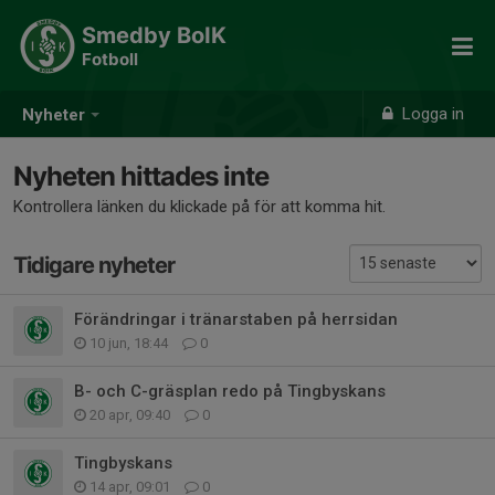
Smedby BoIK
Fotboll
Logga in
Nyheter
Nyheten hittades inte
Kontrollera länken du klickade på för att komma hit.
Tidigare nyheter
Förändringar i tränarstaben på herrsidan
10 jun, 18:44
0
B- och C-gräsplan redo på Tingbyskans
20 apr, 09:40
0
Tingbyskans
14 apr, 09:01
0