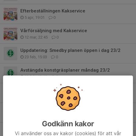
Efterbeställningen Kakservice
5 apr, 19:01
0
Vårförsäljning med Kakservice
12 mar, 22:45
0
Uppdatering: Smedby planen öppen i dag 23/2
23 feb, 15:03
0
Avstängda konstgräsplaner måndag 23/2
23 feb, 13:49
0
Hos oss kan du använda Fritidskortet
15 feb, 20:21
0
Avstängda planer 6-8 februari
6 feb, 10:05
0
Godkänn kakor
Avstängda konstgräsplaner 25/1
Vi använder oss av kakor (cookies) för att vår
25 jan, 07:05
0