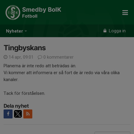
Smedby BoIK
Fotboll
Logga in
Nyheter
Tingbyskans
14 apr, 09:01
0 kommentarer
Planerna är inte redo att beträdas än.
Vi kommer att informera er så fort de är redo via våra olika
kanaler.
Tack för förståelsen.
Dela nyhet