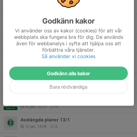
Avstängda konstgräsplaner måndag 23/2
23 feb, 13:49
0
Godkänn kakor
Hos oss kan du använda Fritidskortet
15 feb, 20:21
0
Vi använder oss av kakor (cookies) för att vår
webbplats ska fungera bra för dig. De används
Avstängda planer 6-8 februari
även för webbanalys i syfte att hjälpa oss att
6 feb, 10:05
0
förbättra våra tjänster.
Så använder vi cookies
Avstängda konstgräsplaner 25/1
25 jan, 07:05
0
Godkänn alla kakor
Inför lördagens träningar på konstgräsplanerna
Bara nödvändiga
23 jan, 16:28
0
Årsmöte 2026
20 jan, 10:29
0
Avstängda planer 13/1
13 jan, 14:09
0