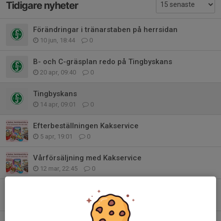
Tidigare nyheter
Förändringar i tränarstaben på herrsidan
10 jun, 18:44
0
B- och C-gräsplan redo på Tingbyskans
20 apr, 09:40
0
Tingbyskans
14 apr, 09:01
0
Efterbeställningen Kakservice
5 apr, 19:01
0
Vårförsäljning med Kakservice
12 mar, 22:45
0
Uppdatering: Smedby planen öppen i dag 23/2
23 feb, 15:03
0