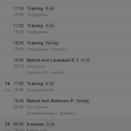
17:30
Träning
P-14
19:00
Tingbyskans
17:30
Träning
P-13
19:00
Tingbyskans
18:00
Träning
Herrlag
19:00
Tingbyskans 1, Smedby
19:00
Match mot Lindsdals IF 2
P-12
20:15
P2012 SÖ2
Fjölebro IP 3, Lindsdal
14
17:00
Träning
P-19
18:00
Fre
Tingbyskans B4
18:45
Match mot Alstermo IF
Herrlag
20:45
Div 4 SÖ Herr
Amokabel Arena 1, Alstermo
15
09:00
Ironman
F-16
19:00
Lör
Kalmar stad