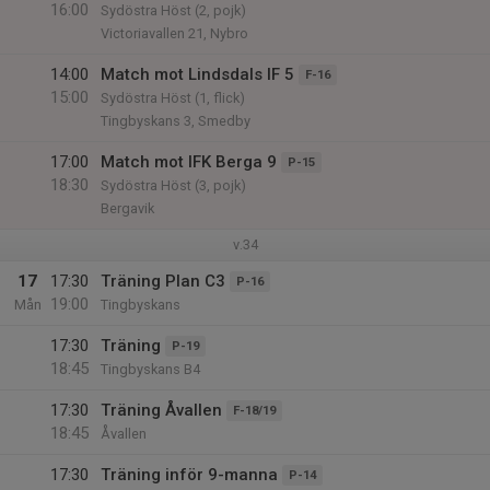
16:00
Sydöstra Höst (2, pojk)
Victoriavallen 21, Nybro
14:00
Match mot Lindsdals IF 5
F-16
15:00
Sydöstra Höst (1, flick)
Tingbyskans 3, Smedby
17:00
Match mot IFK Berga 9
P-15
18:30
Sydöstra Höst (3, pojk)
Bergavik
v.34
17
17:30
Träning Plan C3
P-16
19:00
Mån
Tingbyskans
17:30
Träning
P-19
18:45
Tingbyskans B4
17:30
Träning Åvallen
F-18/19
18:45
Åvallen
17:30
Träning inför 9-manna
P-14