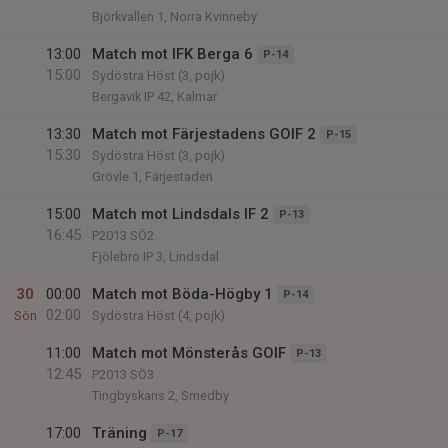
Björkvallen 1, Norra Kvinneby
13:00
Match mot IFK Berga 6
P-14
15:00
Sydöstra Höst (3, pojk)
Bergavik IP 42, Kalmar
13:30
Match mot Färjestadens GOIF 2
P-15
15:30
Sydöstra Höst (3, pojk)
Grövle 1, Färjestaden
15:00
Match mot Lindsdals IF 2
P-13
16:45
P2013 SÖ2
Fjölebro IP 3, Lindsdal
30
00:00
Match mot Böda-Högby 1
P-14
02:00
Sön
Sydöstra Höst (4, pojk)
11:00
Match mot Mönsterås GOIF
P-13
12:45
P2013 SÖ3
Tingbyskans 2, Smedby
17:00
Träning
P-17