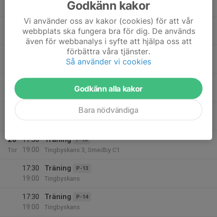
Godkänn kakor
19:00
Ons
Tingbyskans C-Plan 2
Vi använder oss av kakor (cookies) för att vår
17:30
Träning F20
F-20
webbplats ska fungera bra för dig. De används
18:30
Tingbyskans
även för webbanalys i syfte att hjälpa oss att
förbättra våra tjänster.
17:30
Träning Tingbyskans
F-18/19
Så använder vi cookies
18:45
Tingbyskans B3
17:30
Träning
P-17
Godkänn alla kakor
19:00
Tingbyskans
Bara nödvändiga
17:30
Träning Plan C3
P-16
19:00
Tingbyskans
20
17:30
Träning
F-16
19:00
Tor
Tingbyskans 3, Smedby C1
17:30
Träning
P-13
19:00
Tingbyskans
17:30
Träning
P-14
19:00
Tingbyskans