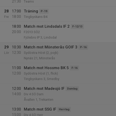
21:30
Teams
28
17:00
Träning
P-19
18:00
Fre
Tingbyskans B4
18:00
Match mot Lindsdals IF 2
F-12/13
20:00
F2013 SÖ2
Fjölebro IP 3, Lindsdal
29
10:30
Match mot Mönsterås GOIF 3
P-16
12:30
Lör
Sydöstra Höst (2, pojk)
Nynäs 21, Mönsterås
11:00
Match mot Hossmo BK 5
F-16
12:00
Sydöstra Höst (1, flick)
Tingbyskans 3, Smedby
12:00
Match mot Madesjö IF
Damlag
14:00
Div 4 SÖ Dam
Åvallen 1, Trekanten
13:00
Match mot SSG IF
Herrlag
15:00
Div 4 SÖ Herr