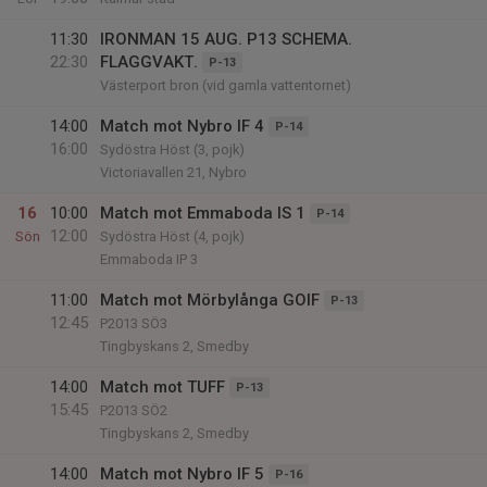
11:30
IRONMAN 15 AUG. P13 SCHEMA.
22:30
FLAGGVAKT.
P-13
Västerport bron (vid gamla vattentornet)
14:00
Match mot Nybro IF 4
P-14
16:00
Sydöstra Höst (3, pojk)
Victoriavallen 21, Nybro
16
10:00
Match mot Emmaboda IS 1
P-14
12:00
Sön
Sydöstra Höst (4, pojk)
Emmaboda IP 3
11:00
Match mot Mörbylånga GOIF
P-13
12:45
P2013 SÖ3
Tingbyskans 2, Smedby
14:00
Match mot TUFF
P-13
15:45
P2013 SÖ2
Tingbyskans 2, Smedby
14:00
Match mot Nybro IF 5
P-16