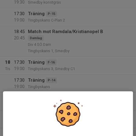
19:30
Smedby konstgräs
17:30
Träning
P-15
19:00
Tingbyskans C-Plan 2
18:45
Match mot Ramdala/Kristianopel B
20:45
Damlag
Div 4 SÖ Dam
Tingbyskans 1, Smedby
18
17:30
Träning
F-16
19:00
Tis
Tingbyskans 3, Smedby C1
17:30
Träning
P-14
19:00
Tingbyskans
17:30
Träning
P-13
19:00
Tingbyskans
19:00
Träning
P-12
20:30
Tingbyskans
19
17:30
Träning
P-15