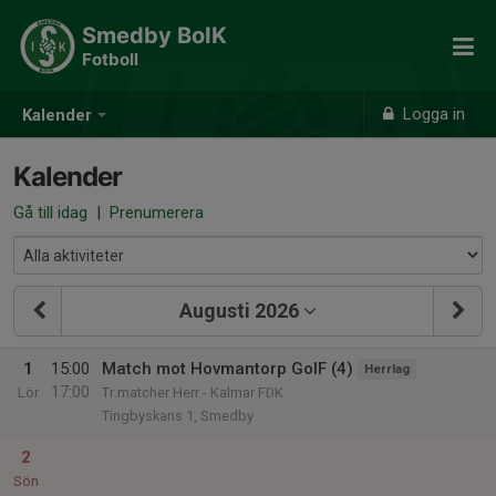
Smedby BoIK
Fotboll
Logga in
Kalender
Kalender
Gå till idag
|
Prenumerera
Augusti 2026
1
15:00
Match mot Hovmantorp GoIF (4)
Herrlag
17:00
Lör
Tr.matcher Herr - Kalmar FDK
Tingbyskans 1, Smedby
2
Sön