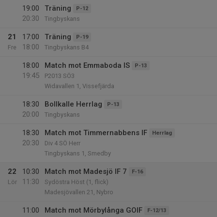
19:00
Träning
P-12
20:30
Tingbyskans
21
17:00
Träning
P-19
18:00
Fre
Tingbyskans B4
18:00
Match mot Emmaboda IS
P-13
19:45
P2013 SÖ3
Widavallen 1, Vissefjärda
18:30
Bollkalle Herrlag
P-13
20:00
Tingbyskans
18:30
Match mot Timmernabbens IF
Herrlag
20:30
Div 4 SÖ Herr
Tingbyskans 1, Smedby
22
10:30
Match mot Madesjö IF 7
F-16
11:30
Lör
Sydöstra Höst (1, flick)
Madesjövallen 21, Nybro
11:00
Match mot Mörbylånga GOIF
F-12/13