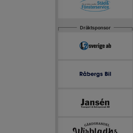
Dräktsponsor