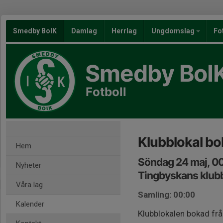
Smedby BoIK
Damlag
Herrlag
Ungdomslag
Fo
Smedby BoI
Fotboll
Klubblokal b
Hem
Söndag 24 maj, 0
Nyheter
Tingbyskans klub
Våra lag
Samling: 00:00
Kalender
Klubblokalen bokad från