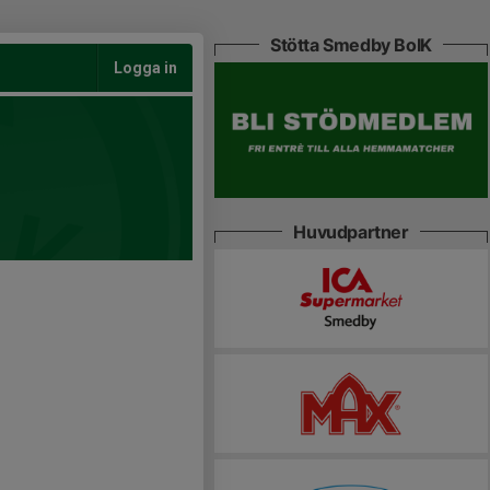
Stötta Smedby BoIK
Logga in
Huvudpartner