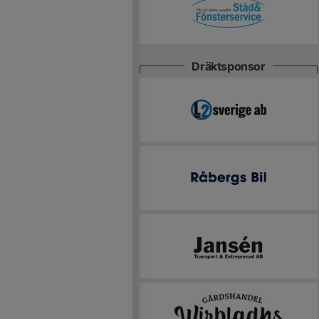
Dräktsponsor