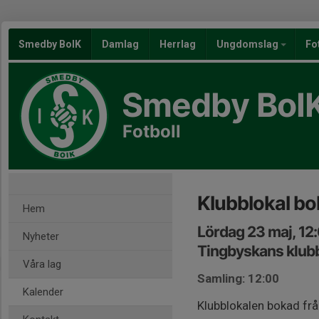
Smedby BoIK
Damlag
Herrlag
Ungdomslag
Fo
Smedby BoI
Fotboll
Klubblokal b
Hem
Lördag 23 maj, 12
Nyheter
Tingbyskans klub
Våra lag
Samling: 12:00
Kalender
Klubblokalen bokad från