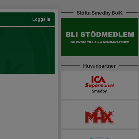
Stötta Smedby BoIK
Logga in
Huvudpartner