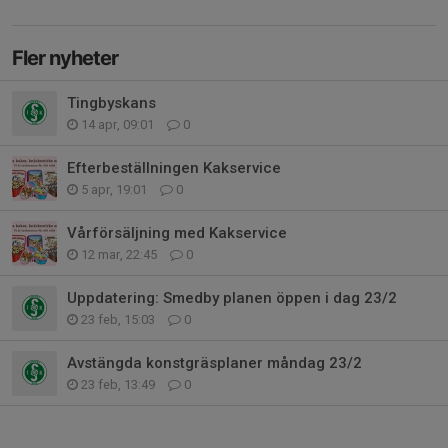
Fler nyheter
Tingbyskans
14 apr, 09:01
0
Efterbeställningen Kakservice
5 apr, 19:01
0
Vårförsäljning med Kakservice
12 mar, 22:45
0
Uppdatering: Smedby planen öppen i dag 23/2
23 feb, 15:03
0
Avstängda konstgräsplaner måndag 23/2
23 feb, 13:49
0