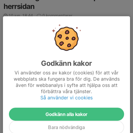
herrsidan
10 jun, 18:44
0 kommentarer
Efter nästa 4 år väljer Toni Kujundzic att sluta som huvudtränare
för herrlaget, samtidigt avslutar även Vedran Vuletic sitt jobb
som assisterande.
Damir Spahic, Dennis Forsnor och Dan Johansson tar över laget
tills vidare....
Läs mer
Godkänn kakor
Vi använder oss av kakor (cookies) för att vår
Fotbollsskolan
webbplats ska fungera bra för dig. De används
även för webbanalys i syfte att hjälpa oss att
Ingen fotbollsskola 2026
förbättra våra tjänster.
11 maj, 21:46
1 kommentar
Så använder vi cookies
I år kommer vi tyvärr inte att genomföra någon fotbollsskola.
Beslutet grundar sig i flera olika faktorer. Dels har vi haft brist på
Godkänn alla kakor
personal med möjlighet att planera och genomföra
verksamheten på det sätt vi önskar,...
Bara nödvändiga
Läs mer