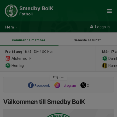
Smedby BoIK
Fotboll
Logga in
Hem
Kommande matcher
Senaste resultat
Fre 14 aug 18:45
- Div 4 SÖ Herr
Mån 17 a
Alstermo IF
Daml
Herrlag
Ramda
Följ oss
Facebook
Instagram
X
Välkommen till Smedby BoIK