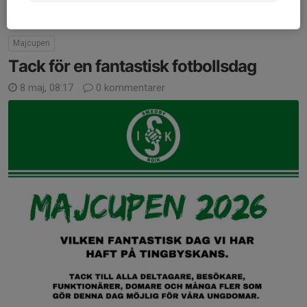
Majcupen
Tack för en fantastisk fotbollsdag
8 maj, 08:17
0 kommentarer