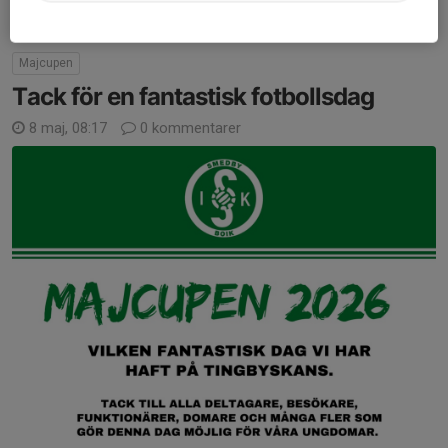
Majcupen
Tack för en fantastisk fotbollsdag
8 maj, 08:17
0 kommentarer