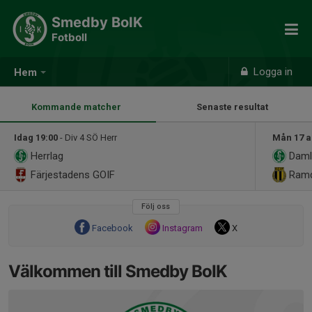
Smedby BoIK
Fotboll
Logga in
Hem
Kommande matcher
Senaste resultat
Idag 19:00
- Div 4 SÖ Herr
Mån 17 a
Herrlag
Daml
Färjestadens GOIF
Ramda
Följ oss
Facebook
Instagram
X
Välkommen till Smedby BoIK