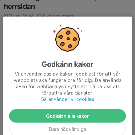
herrsidan
10 jun, 18:44
0 kommentarer
Efter nästa 4 år väljer Toni Kujundzic att sluta som huvudtränare
för herrlaget, samtidigt avslutar även Vedran Vuletic sitt jobb
som assisterande.
Damir Spahic, Dennis Forsnor och Dan Johansson tar över laget
tills vidare....
Läs mer
Godkänn kakor
Vi använder oss av kakor (cookies) för att vår
Fotbollsskolan
webbplats ska fungera bra för dig. De används
även för webbanalys i syfte att hjälpa oss att
Ingen fotbollsskola 2026
förbättra våra tjänster.
11 maj, 21:46
1 kommentar
Så använder vi cookies
I år kommer vi tyvärr inte att genomföra någon fotbollsskola.
Beslutet grundar sig i flera olika faktorer. Dels har vi haft brist på
Godkänn alla kakor
personal med möjlighet att planera och genomföra
verksamheten på det sätt vi önskar,...
Bara nödvändiga
Läs mer