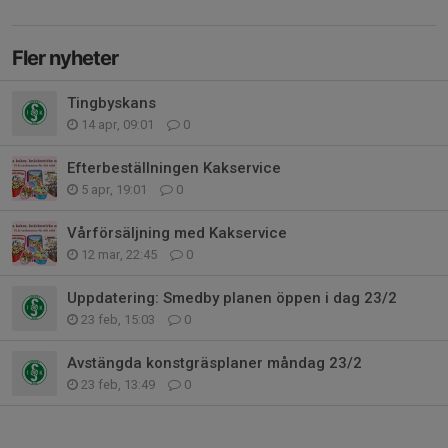
Fler nyheter
Tingbyskans
14 apr, 09:01
0
Efterbeställningen Kakservice
5 apr, 19:01
0
Vårförsäljning med Kakservice
12 mar, 22:45
0
Uppdatering: Smedby planen öppen i dag 23/2
23 feb, 15:03
0
Avstängda konstgräsplaner måndag 23/2
23 feb, 13:49
0