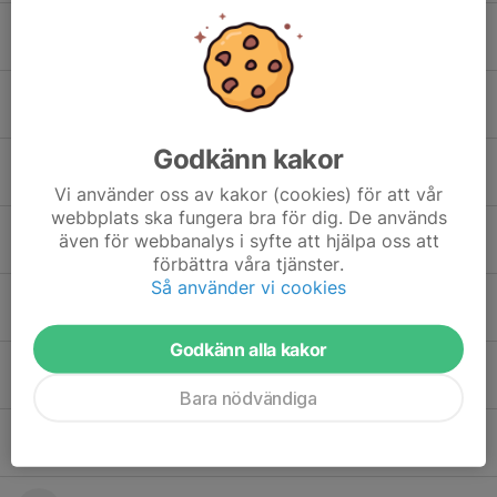
Elias Said
Elis Svernedal
Godkänn kakor
Elton Fällman
Vi använder oss av kakor (cookies) för att vår
webbplats ska fungera bra för dig. De används
Gusten Ekstam
även för webbanalys i syfte att hjälpa oss att
förbättra våra tjänster.
Så använder vi cookies
Leon Braun
Godkänn alla kakor
Matheus Starfelt
Bara nödvändiga
Noah Al-Jabiri