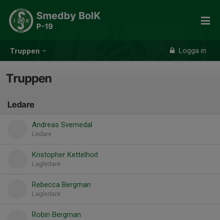
Smedby BoIK
P-19
Logga in
Truppen
Truppen
Ledare
Andreas Svernedal
Ledare
Kristopher Kettelhoit
Lagledare
Rebecca Bergman
Lagledare
Robin Bergman