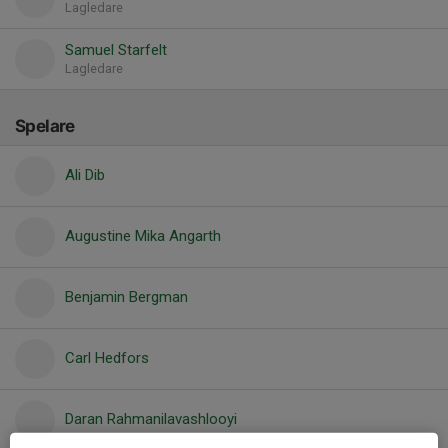
Lagledare
Samuel Starfelt
Lagledare
Spelare
Ali Dib
Augustine Mika Angarth
Benjamin Bergman
Carl Hedfors
Daran Rahmanilavashlooyi