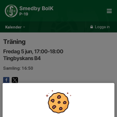
Smedby BoIK
P-19
Logga in
Kalender
Träning
Fredag 5 jun, 17:00-18:00
Tingbyskans B4
Samling: 16:50