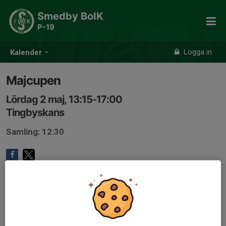
Smedby BoIK
P-19
Logga in
Kalender
Majcupen
Lördag 2 maj, 13:15-17:00
Tingbyskans
Samling: 12:30