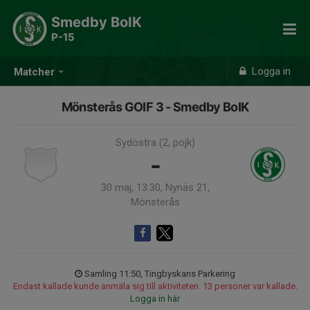
Smedby BoIK
P-15
Logga in
Matcher
Mönsterås GOIF 3 - Smedby BoIK
Sydöstra (2, pojk)
-
30 maj, 13:30, Nynäs 21,
Mönsterås
Samling 11:50, Tingbyskans Parkering
Endast kallade kunde anmäla sig till aktiviteten. 13 personer var kallade.
Logga in här