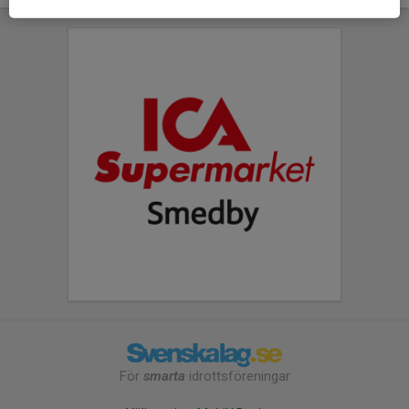
För
smarta
idrottsföreningar