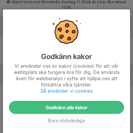
Match borta mot Mönsterås. Samling 11.50 så att vi kan åka senast
12.00.
Laguppställning
Ingen uppställning ifylld
Godkänn kakor
Vi använder oss av kakor (cookies) för att vår
webbplats ska fungera bra för dig. De används
även för webbanalys i syfte att hjälpa oss att
Referat
förbättra våra tjänster.
Så använder vi cookies
Inget referat skrivet
Godkänn alla kakor
Bara nödvändiga