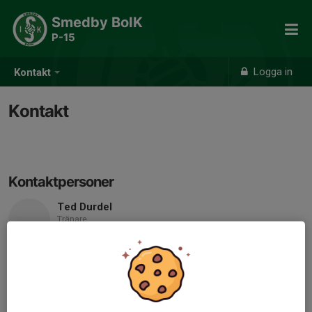
Smedby BoIK
P-15
Logga in
Kontakt
Kontakt
Kontaktpersoner
Ted Durdel
Tränare
Mobil visas bara för inloggade
E-post visas bara för inloggade