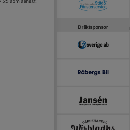
 17.25 som senast.
Dräktsponsor