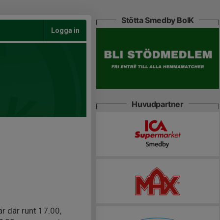
Stötta Smedby BoIK
Logga in
Huvudpartner
r där runt 17.00,