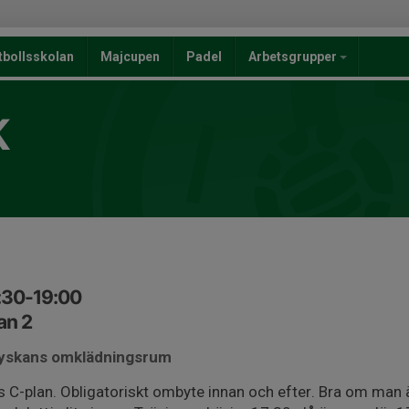
tbollsskolan
Majcupen
Padel
Arbetsgrupper
K
:30-19:00
an 2
byskans omklädningsrum
 C-plan. Obligatoriskt ombyte innan och efter. Bra om man ä