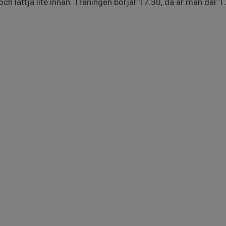
och lattja lite innan. Träningen börjar 17.30, då är man där