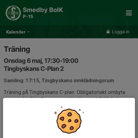
Smedby BoIK
P-15
Logga in
Kalender
Träning
Onsdag 6 maj, 17:30-19:00
Tingbyskans C-Plan 2
Samling: 17:15, Tingbyskans omklädningsrum
Träning på Tingbyskans C-plan. Obligatoriskt ombyte
innan och efter. Bra om man är där runt 17.00, byter om,
ut på planen och lattja lite innan. Träningen börjar 17.30,
då är man där 17.25 som senast.