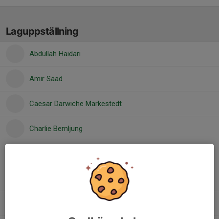
Laguppställning
Abdullah Haidari
Amir Saad
Caesar Darwiche Markestedt
Charlie Bernljung
Colin Ros
Hugo Arnell
Neo Hartz