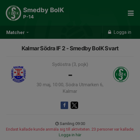
Smedby BoIK
P-14
Logga in
Matcher
Kalmar Södra IF 2 - Smedby BoIK Svart
Sydöstra (3, pojk)
-
30 maj, 10:00, Södra Utmarken 6,
Kalmar
Samling 09:00
Endast kallade kunde anmäla sig till aktiviteten. 23 personer var kallade.
Logga in här