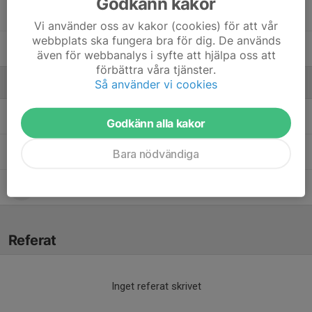
Godkänn kakor
Olle Isgren
Vi använder oss av kakor (cookies) för att vår
webbplats ska fungera bra för dig. De används
Oscar Petersson
även för webbanalys i syfte att hjälpa oss att
förbättra våra tjänster.
Så använder vi cookies
Ledare
Emil Ros
Tränare
Godkänn alla kakor
Kristian Petersson
Lagledare
Bara nödvändiga
Manfred Markestedt
Ledare
Referat
Inget referat skrivet