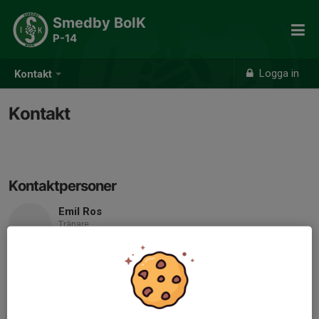
Smedby BoIK
P-14
Logga in
Kontakt
Kontakt
Kontaktpersoner
Emil Ros
Tränare
076-166 51 04
E-post visas bara för inloggade