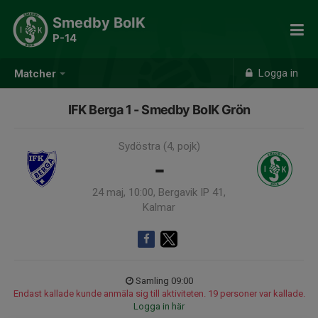
Smedby BoIK
P-14
Logga in
Matcher
IFK Berga 1 - Smedby BoIK Grön
Sydöstra (4, pojk)
-
24 maj, 10:00, Bergavik IP 41,
Kalmar
Samling 09:00
Endast kallade kunde anmäla sig till aktiviteten. 19 personer var kallade.
Logga in här