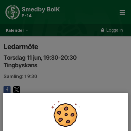
Smedby BoIK
P-14
Logga in
Kalender
Ledarmöte
Torsdag 11 jun, 19:30-20:30
Tingbyskans
Samling: 19:30