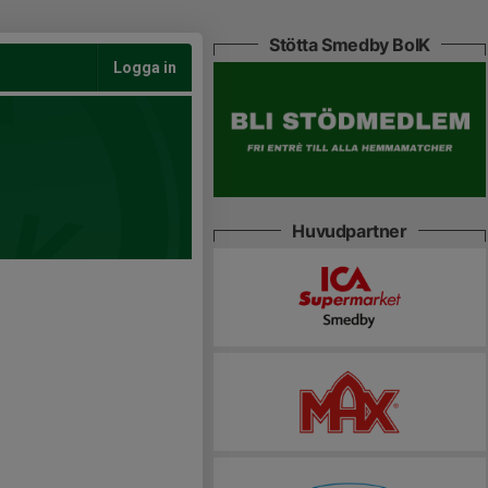
Stötta Smedby BoIK
Logga in
Huvudpartner