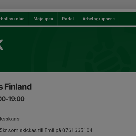
tbollsskolan
Majcupen
Padel
Arbetsgrupper
K
s Finland
:00-19:00
iksskans
55kr som skickas till Emil på 0761665104