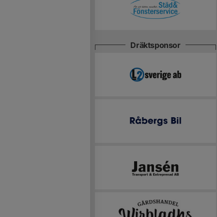
Dräktsponsor