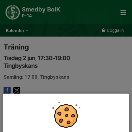
Smedby BoIK
P-14
Logga in
Kalender
Träning
Tisdag 2 jun, 17:30-19:00
Tingbyskans
Samling: 17:00, Tingbyskans