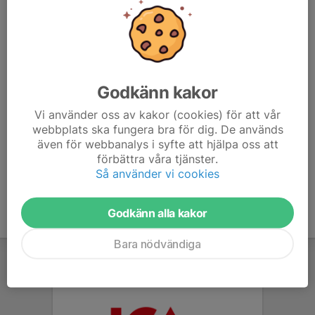
Nu är killarna så pass stora så de definitivt kan vara med
och hjälpa till. Men vi behöver fortfarande hjälp från er
vårdnadshavare, far- och morföräldrar, syskon med
mera. Så spara gärna datumet 2:e maj i kalender.
Godkänn kakor
OBS tiden som är angiven är inte den förväntade tiden
Vi använder oss av kakor (cookies) för att vår
man ska vara på plats.
webbplats ska fungera bra för dig. De används
även för webbanalys i syfte att hjälpa oss att
förbättra våra tjänster.
Så använder vi cookies
Godkänn alla kakor
Bara nödvändiga