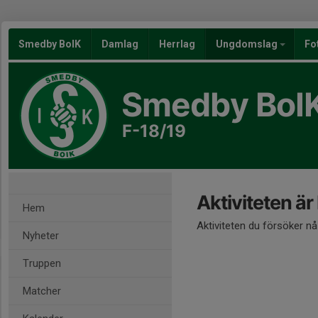
Smedby BoIK
Damlag
Herrlag
Ungdomslag
Fo
Smedby BoI
F-18/19
Aktiviteten är
Hem
Aktiviteten du försöker n
Nyheter
Truppen
Matcher