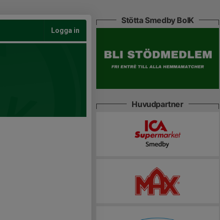
Stötta Smedby BoIK
Logga in
Huvudpartner