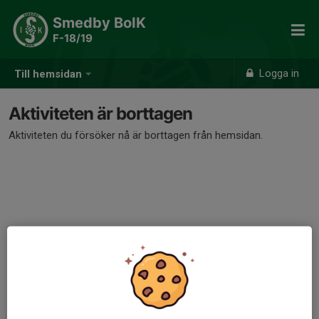
Smedby BoIK
F-18/19
Logga in
Till hemsidan
Aktiviteten är borttagen
Aktiviteten du försöker nå är borttagen från hemsidan.