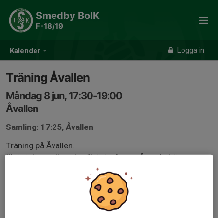
Smedby BoIK
F-18/19
Logga in
Kalender
Träning Åvallen
Måndag 8 jun, 17:30-19:00
Åvallen
Samling: 17:25, Åvallen
Träning på Åvallen.
Skriv i discordkanalen ”träning” om någon behöver
skjuts till träningen så hjälps vi åt att lösa så att alla
som vill träna kommer till och från träningen.