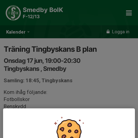
Smedby BoIK
F-12/13
Logga in
Kalender
Träning Tingbyskans B plan
Onsdag 17 jun, 19:00-20:30
Tingbyskans , Smedby
Samling: 18:45, Tingbyskans
Kom ihåg följande:
Fotbollskor
Benskydd
Vattenflaska
Kläder efter väder ... gärna lager på lager (om det är kallt
ute)