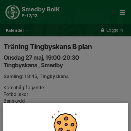
Smedby BoIK
F-12/13
Logga in
Kalender
Träning Tingbyskans B plan
Onsdag 27 maj, 19:00-20:30
Tingbyskans , Smedby
Samling: 18:45, Tingbyskans
Kom ihåg följande:
Fotbollskor
Benskydd
Vattenflaska
Kläder efter väder ... gärna lager på lager (om det är kallt
ute)