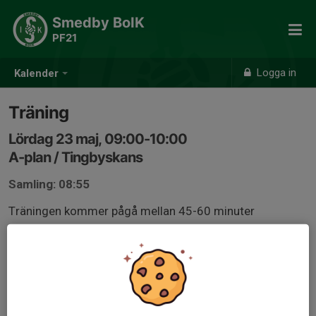
Smedby BoIK
PF21
Logga in
Kalender
Träning
Lördag 23 maj, 09:00-10:00
A-plan / Tingbyskans
Samling: 08:55
Träningen kommer pågå mellan 45-60 minuter