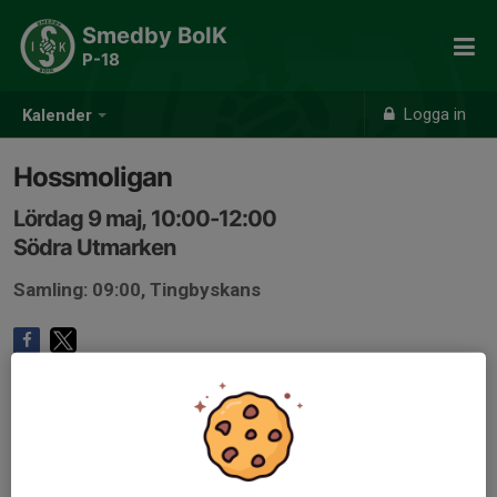
Smedby BoIK
P-18
Logga in
Kalender
Hossmoligan
Lördag 9 maj, 10:00-12:00
Södra Utmarken
Samling: 09:00, Tingbyskans