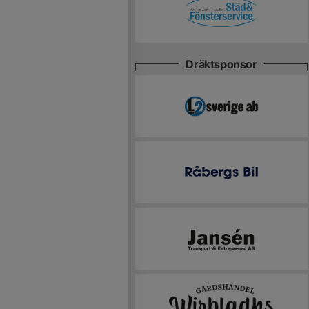
Dräktsponsor