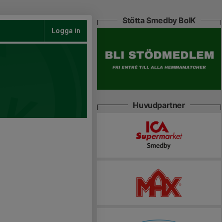
Stötta Smedby BoIK
Logga in
Huvudpartner