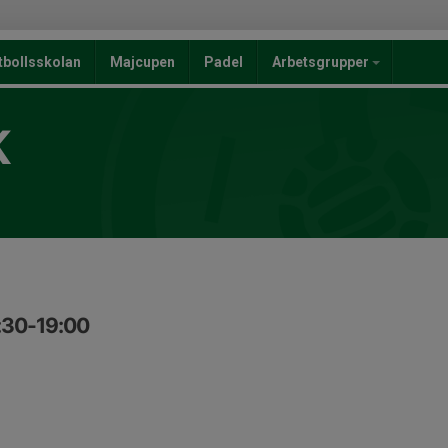
tbollsskolan
Majcupen
Padel
Arbetsgrupper
K
:30-19:00