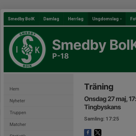
Smedby BoIK
Damlag
Herrlag
Ungdomslag
Fo
Smedby BoI
P-18
Träning
Hem
Onsdag 27 maj, 17
Nyheter
Tingbyskans
Truppen
Samling: 17:25
Matcher