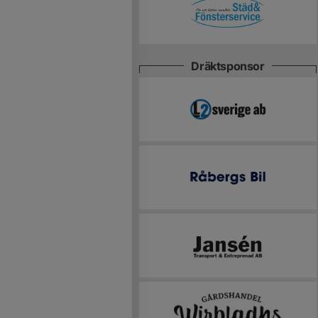
Dräktsponsor