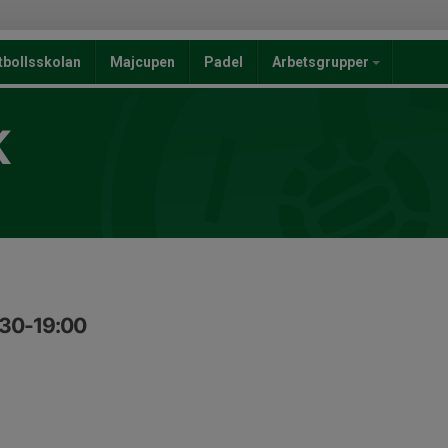
tbollsskolan
Majcupen
Padel
Arbetsgrupper
K
:30-19:00