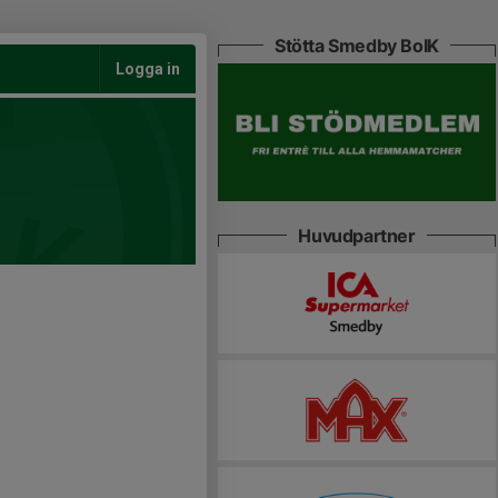
Stötta Smedby BoIK
Logga in
Huvudpartner