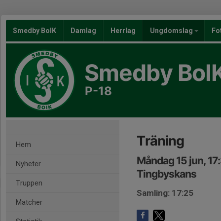
Smedby BoIK
Damlag
Herrlag
Ungdomslag
Fo
Smedby BoI
P-18
Träning
Hem
Måndag 15 jun, 17
Nyheter
Tingbyskans
Truppen
Samling: 17:25
Matcher