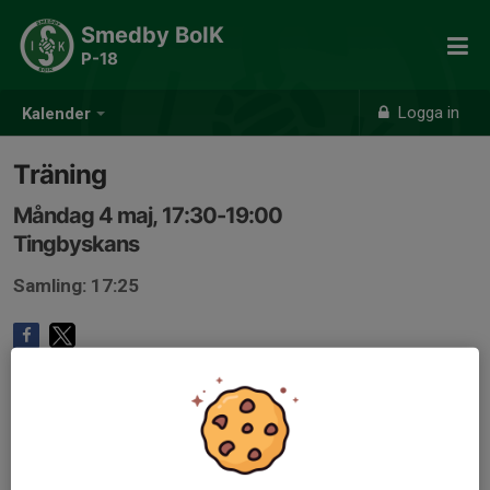
Smedby BoIK
P-18
Logga in
Kalender
Träning
Måndag 4 maj, 17:30-19:00
Tingbyskans
Samling: 17:25