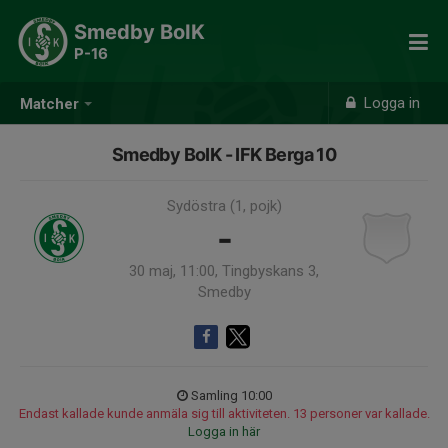
Smedby BoIK
P-16
Logga in
Matcher
Smedby BoIK - IFK Berga 10
Sydöstra (1, pojk)
-
30 maj, 11:00, Tingbyskans 3,
Smedby
Samling 10:00
Endast kallade kunde anmäla sig till aktiviteten. 13 personer var kallade.
Logga in här