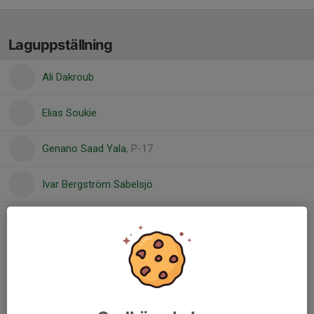
Laguppställning
Ali Dakroub
Elias Soukie
Genano Saad Yala
, P-17
Ivar Bergström Sabelsjö
Olle Hedebäck
Svante Hamrin
, P-17
Theo Sjöström