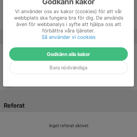
Godkänn kakor
Viggo Wallin Brevitz
Vi använder oss av kakor (cookies) för att vår
webbplats ska fungera bra för dig. De används
Vilmer Hedebäck
även för webbanalys i syfte att hjälpa oss att
förbättra våra tjänster.
Så använder vi cookies
Ledare
Daniel Sjöström
Tränare
Godkänn alla kakor
Fredric Andersson
Tränare
Bara nödvändiga
Martin Brevitz
Ledare
Referat
Inget referat skrivet