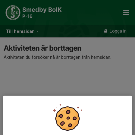
Smedby BoIK
P-16
Logga in
Till hemsidan
Aktiviteten är borttagen
Aktiviteten du försöker nå är borttagen från hemsidan.