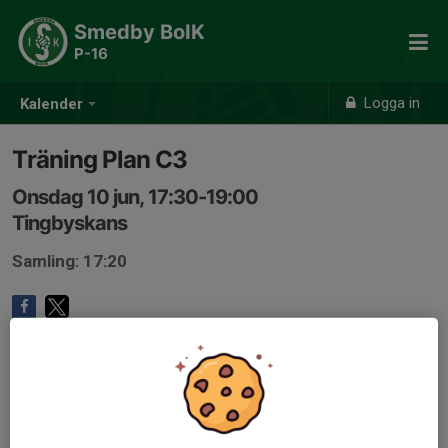
Smedby BoIK
P-16
Logga in
Kalender
Träning Plan C3
Onsdag 10 jun, 17:30-19:00
Tingbyskans
Samling: 17:20