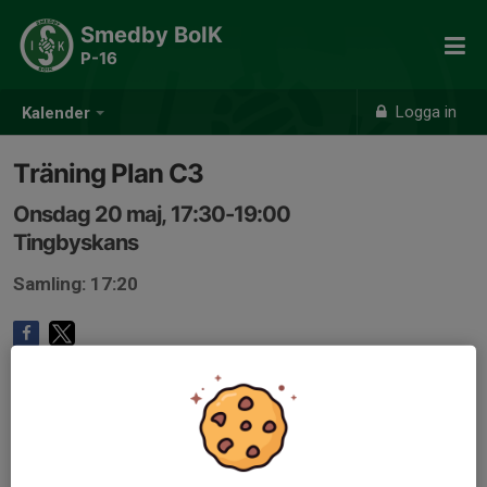
Smedby BoIK
P-16
Logga in
Kalender
Träning Plan C3
Onsdag 20 maj, 17:30-19:00
Tingbyskans
Samling: 17:20