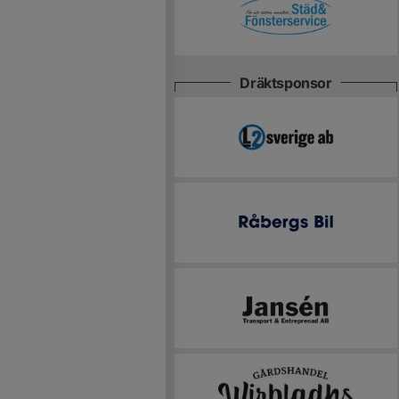
Dräktsponsor