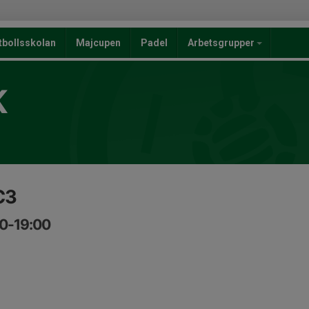
tbollsskolan
Majcupen
Padel
Arbetsgrupper
K
C3
30-19:00