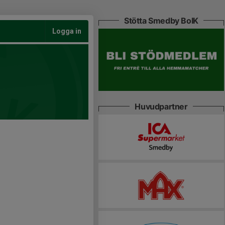
Stötta Smedby BoIK
Logga in
Huvudpartner