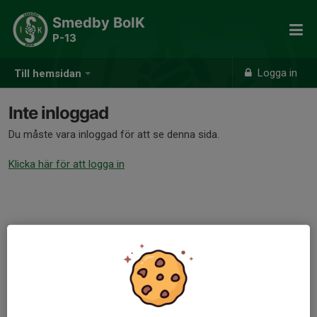
Smedby BoIK
P-13
Logga in
Till hemsidan
Inte inloggad
Du måste vara inloggad för att se denna sida.
Klicka här för att logga in