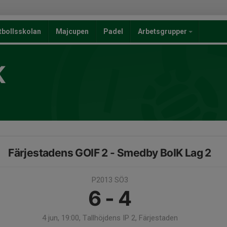
tbollsskolan
Majcupen
Padel
Arbetsgrupper
K
Färjestadens GOIF 2 - Smedby BoIK Lag 2
P2013 SÖ3
6 - 4
4 jun, 19:00, Tallhöjdens IP 2, Färjestaden