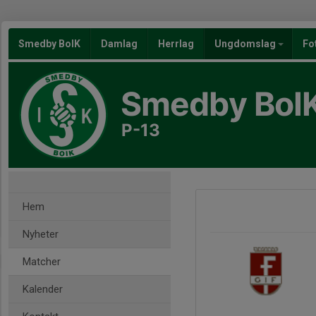
Smedby BoIK
Damlag
Herrlag
Ungdomslag
Fo
Smedby BoI
P-13
Hem
Nyheter
Matcher
Kalender