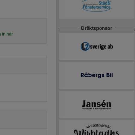
Dräktsponsor
 in här