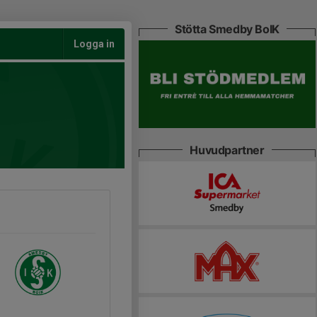
Stötta Smedby BoIK
Logga in
Huvudpartner