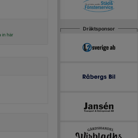
Dräktsponsor
 in här