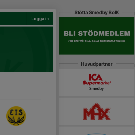
Stötta Smedby BoIK
Logga in
Huvudpartner