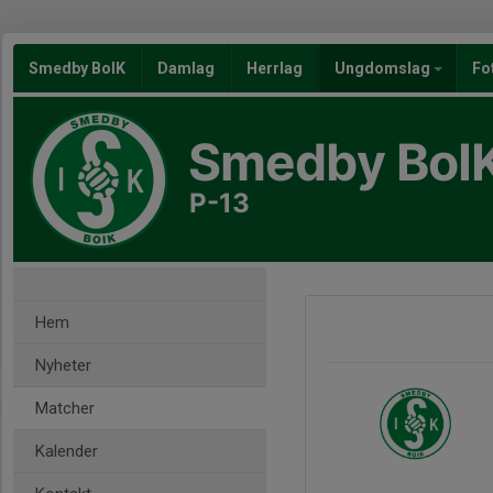
Smedby BoIK
Damlag
Herrlag
Ungdomslag
Fo
Smedby BoI
P-13
Hem
Nyheter
Matcher
Kalender