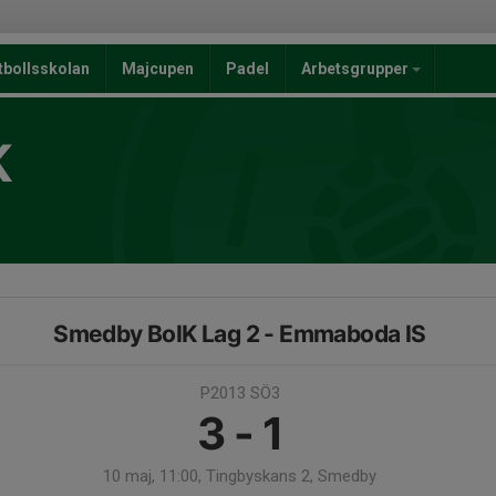
tbollsskolan
Majcupen
Padel
Arbetsgrupper
K
Smedby BoIK Lag 2 - Emmaboda IS
P2013 SÖ3
3 - 1
10 maj, 11:00, Tingbyskans 2, Smedby