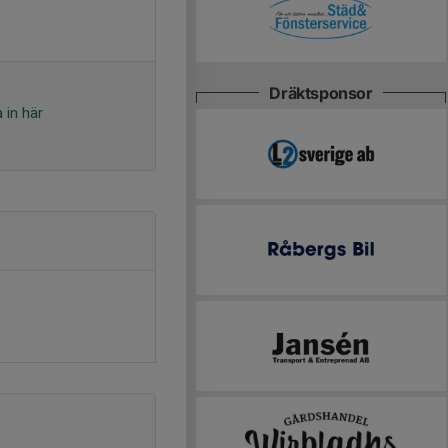
Dräktsponsor
 in här