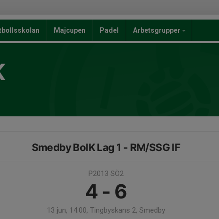
tbollsskolan
Majcupen
Padel
Arbetsgrupper
K
Smedby BoIK Lag 1 - RM/SSG IF
P2013 SÖ2
4 - 6
13 jun, 14:00, Tingbyskans 2, Smedby