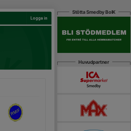
Stötta Smedby BoIK
Logga in
Huvudpartner