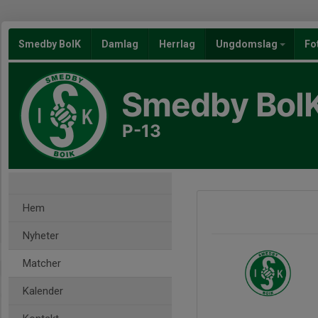
Smedby BoIK
Damlag
Herrlag
Ungdomslag
Fo
Smedby BoI
P-13
Hem
Nyheter
Matcher
Kalender