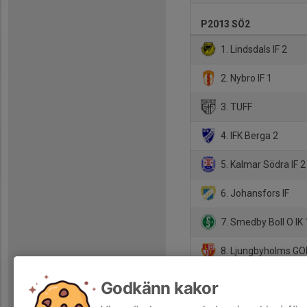
P2013 SÖ2
1. Lindsdals IF 2
2. Nybro IF 1
3. TUFF
4. IFK Berga 2
5. Kalmar Södra IF 2
6. Johansfors IF
7. Smedby Boll O IK 
8. Ljungbyholms GO
9. RM/SSG IF
Godkänn kakor