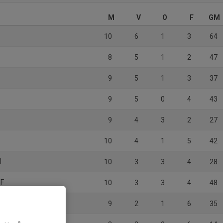
M
V
O
F
GM
10
6
1
3
64
8
5
1
2
47
9
5
1
3
37
9
5
0
4
43
9
4
3
2
27
10
4
1
5
42
1
10
3
3
4
28
IF
10
3
3
4
48
9
2
1
6
35