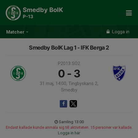
Smedby BoIK
P-13
Logga in
Matcher
Smedby BoIK Lag 1 - IFK Berga 2
P2013 SÖ2
0 - 3
31 maj, 14:00, Tingbyskans 2,
Smedby
Samling 13:00
Endast kallade kunde anmäla sig till aktiviteten. 15 personer var kallade.
Logga in här