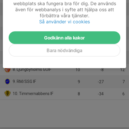
webbplats ska fungera bra för dig. De används
även för webbanalys i syfte att hjälpa oss att
3. TUFF
9
9
16
förbättra våra tjänster.
Så använder vi cookies
4. IFK Berga 2
9
4
15
5. Kalmar Södra IF 2
9
-6
15
Godkänn alla kakor
6. Johansfors IF
10
6
13
Bara nödvändiga
7. Smedby Boll O IK 1
10
2
12
8. Ljungbyholms GOIF
10
-8
12
9. RM/SSG IF
9
-27
7
10. Timmernabbens IF
8
-34
6