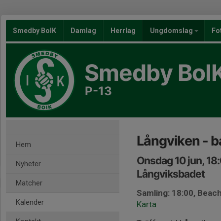
Smedby BoIK
Damlag
Herrlag
Ungdomslag
Fo
Smedby BoI
P-13
Långviken - b
Hem
Onsdag 10 jun, 18
Nyheter
Långviksbadet
Matcher
Samling: 18:00, Beach
Kalender
Karta