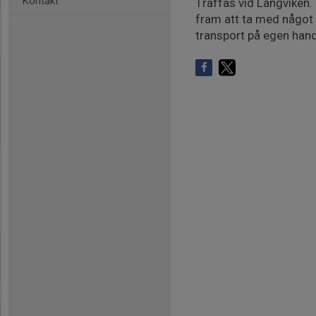
Kontakt
Träffas vid Långviken. 
fram att ta med något a
transport på egen hand