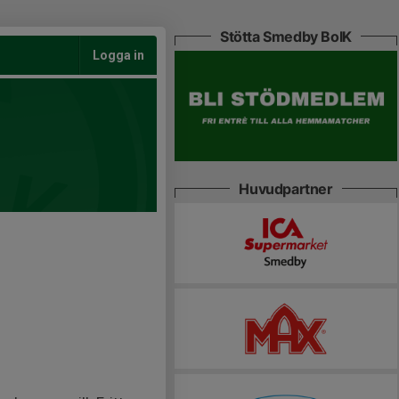
Stötta Smedby BoIK
Logga in
Huvudpartner