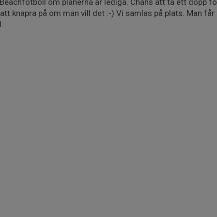
Beachfotboll om planerna är lediga. Chans att ta ett dopp för
tt knapra på om man vill det :-) Vi samlas på plats. Man får
.