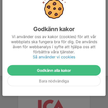
Vi kör hejarklack med ALLA barn och ungdomslag som
kan! På A-Lagets match när de möter SSG. Låt oss ha
den största klacken i div.4. Vi har trumma, och massa
annat. Kom ner och hjälp till!
Godkänn kakor
(Dom som har match själva på lördag kan ju såklart
ansluta efter om man har möjlighet.)
Vi använder oss av kakor (cookies) för att vår
webbplats ska fungera bra för dig. De används
även för webbanalys i syfte att hjälpa oss att
förbättra våra tjänster.
Så använder vi cookies
Godkänn alla kakor
Bara nödvändiga