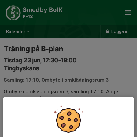
Smedby BoIK
P-13
Logga in
Kalender
Träning på B-plan
Tisdag 23 jun, 17:30-19:00
Tingbyskans
Samling: 17:10, Ombyte i omklädningsrum 3
Ombyte i omklädningsrum 3, samling 17.10. Ange
kommentar vid förhinder eller annat vi tränare behöver
veta.