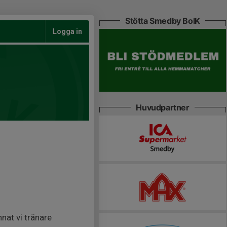
Stötta Smedby BoIK
Logga in
Huvudpartner
nat vi tränare