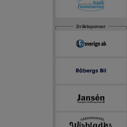
Dräktsponsor