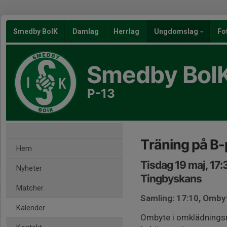
Smedby BoIK
Damlag
Herrlag
Ungdomslag
Fo
Smedby BoI
P-13
Träning på B-
Hem
Tisdag 19 maj, 17
Nyheter
Tingbyskans
Matcher
Samling: 17:10, Omby
Kalender
Ombyte i omklädningsru