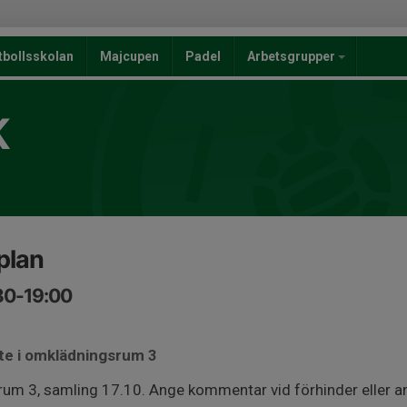
tbollsskolan
Majcupen
Padel
Arbetsgrupper
K
plan
:30-19:00
te i omklädningsrum 3
m 3, samling 17.10. Ange kommentar vid förhinder eller an